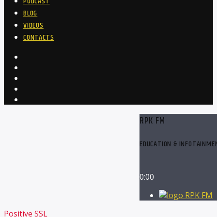
PODCAST
BLOG
VIDEOS
CONTACTS
RPK FM
EDUCATION & INFOTAINME
0:00
RPK FM
Positive SSL