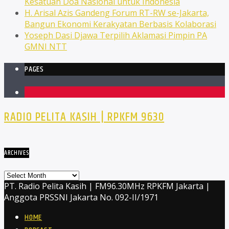
Kesatuan Doa Nasional untuk Indonesia
H. Arisal Azis Gandeng Forum RT-RW se-Jakarta,
Bangun Ekonomi Kerakyatan Berbasis Kolaborasi
Yoseph Dasi Djawa Terpilih Aklamasi Pimpin PA
GMNI NTT
PAGES
1
RADIO PELITA KASIH | RPKFM 9630
ARCHIVES
Archives
PT. Radio Pelita Kasih | FM96.30MHz RPKFM Jakarta |
Anggota PRSSNI Jakarta No. 092-II/1971
HOME