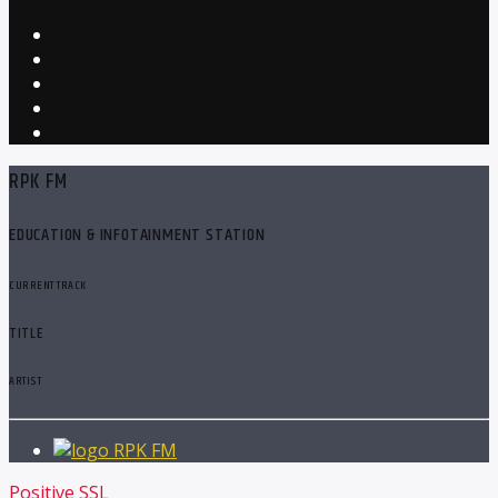
RPK FM
EDUCATION & INFOTAINMENT STATION
CURRENT TRACK
TITLE
ARTIST
RPK FM
Positive SSL