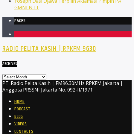
Yoseph Dasi Djawa Terpilih Aklamasi Pimpin PA
GMNI NTT
PAGES
1
RADIO PELITA KASIH | RPKFM 9630
ARCHIVES
Archives
PT. Radio Pelita Kasih | FM96.30MHz RPKFM Jakarta |
Anggota PRSSNI Jakarta No. 092-II/1971
HOME
PODCAST
BLOG
VIDEOS
CONTACTS