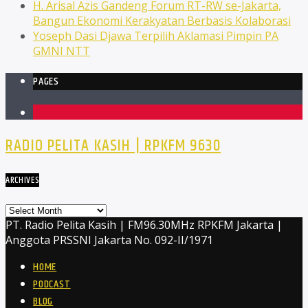
H. Arisal Azis Gandeng Forum RT-RW se-Jakarta,
Bangun Ekonomi Kerakyatan Berbasis Kolaborasi
Yoseph Dasi Djawa Terpilih Aklamasi Pimpin PA
GMNI NTT
PAGES
1
RADIO PELITA KASIH | RPKFM 9630
ARCHIVES
Archives
PT. Radio Pelita Kasih | FM96.30MHz RPKFM Jakarta |
Anggota PRSSNI Jakarta No. 092-II/1971
HOME
PODCAST
BLOG