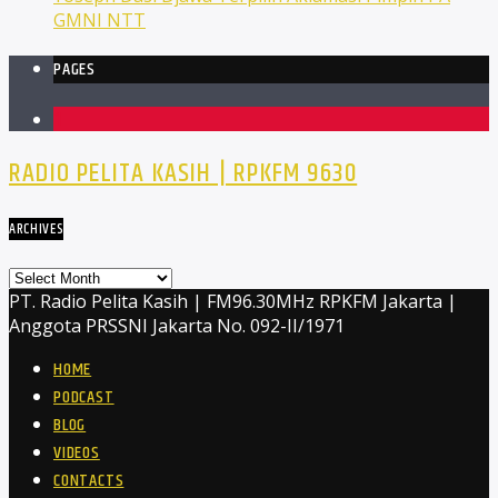
GMNI NTT
PAGES
1
RADIO PELITA KASIH | RPKFM 9630
ARCHIVES
Archives
PT. Radio Pelita Kasih | FM96.30MHz RPKFM Jakarta |
Anggota PRSSNI Jakarta No. 092-II/1971
HOME
PODCAST
BLOG
VIDEOS
CONTACTS