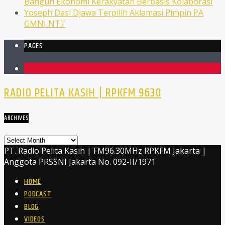
Bangun Ekonomi Kerakyatan Berbasis Kolaborasi
Yoseph Dasi Djawa Terpilih Aklamasi Pimpin PA
GMNI NTT
PAGES
1
RADIO PELITA KASIH | RPKFM 9630
ARCHIVES
Archives
PT. Radio Pelita Kasih | FM96.30MHz RPKFM Jakarta |
Anggota PRSSNI Jakarta No. 092-II/1971
HOME
PODCAST
BLOG
VIDEOS