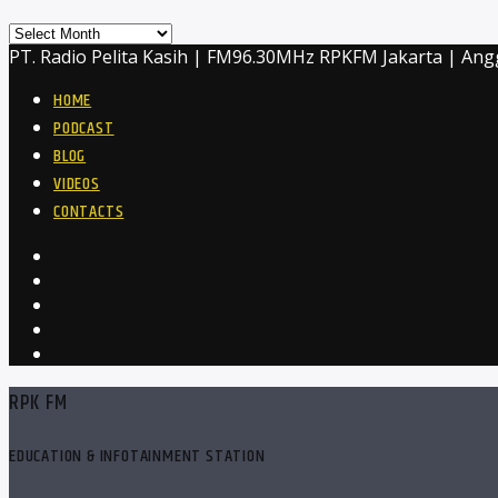
Archives
PT. Radio Pelita Kasih | FM96.30MHz RPKFM Jakarta | Ang
HOME
PODCAST
BLOG
VIDEOS
CONTACTS
RPK FM
EDUCATION & INFOTAINMENT STATION