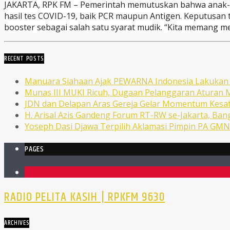
JAKARTA, RPK FM – Pemerintah memutuskan bahwa anak-a
hasil tes COVID-19, baik PCR maupun Antigen. Keputusan t
booster sebagai salah satu syarat mudik. “Kita memang me
RECENT POSTS
Manuara Siahaan Ajak PEWARNA Indonesia Lakuka
Munas III MUKI Ricuh, Dugaan Pelanggaran Atura
JDN dan Delapan Aras Gereja Gelar Momentum Kesat
H. Arisal Azis Gandeng Forum RT-RW se-Jakarta, Ba
Yoseph Dasi Djawa Terpilih Aklamasi Pimpin PA GM
PAGES
1
RADIO PELITA KASIH | RPKFM 9630
ARCHIVES