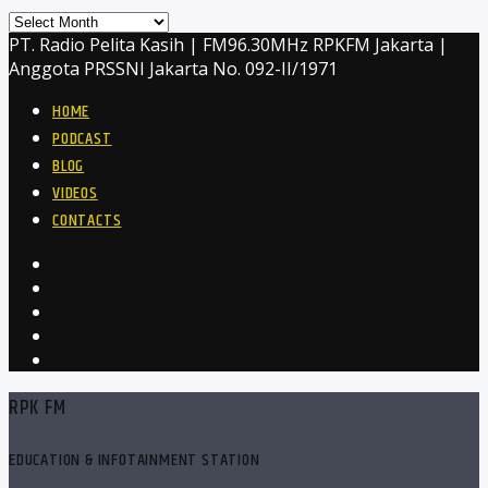
Archives
PT. Radio Pelita Kasih | FM96.30MHz RPKFM Jakarta |
Anggota PRSSNI Jakarta No. 092-II/1971
HOME
PODCAST
BLOG
VIDEOS
CONTACTS
RPK FM
EDUCATION & INFOTAINMENT STATION