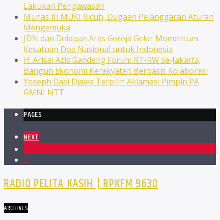
Lakukan Pengawasan
Munas III MUKI Ricuh, Dugaan Pelanggaran Aturan
Mengemuka
JDN dan Delapan Aras Gereja Gelar Momentum
Kesatuan Doa Nasional untuk Indonesia
H. Arisal Azis Gandeng Forum RT-RW se-Jakarta,
Bangun Ekonomi Kerakyatan Berbasis Kolaborasi
Yoseph Dasi Djawa Terpilih Aklamasi Pimpin PA
GMNI NTT
PAGES
NEXT
1
2
RADIO PELITA KASIH | RPKFM 9630
ARCHIVES