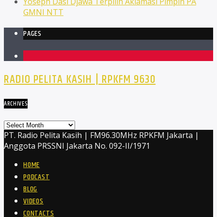
Yoseph Dasi Djawa Terpilih Aklamasi Pimpin PA
GMNI NTT
PAGES
1
RADIO PELITA KASIH | RPKFM 9630
ARCHIVES
Archives
PT. Radio Pelita Kasih | FM96.30MHz RPKFM Jakarta |
Anggota PRSSNI Jakarta No. 092-II/1971
HOME
PODCAST
BLOG
VIDEOS
CONTACTS