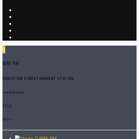
RPK FM
EDUCATION & INFOTAINMENT STATION
CURRENT TRACK
TITLE
ARTIST
RPK FM