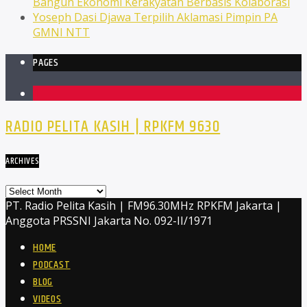
Bangun Ekonomi Kerakyatan Berbasis Kolaborasi
Yoseph Dasi Djawa Terpilih Aklamasi Pimpin PA
GMNI NTT
PAGES
1
RADIO PELITA KASIH | RPKFM 9630
ARCHIVES
Archives
PT. Radio Pelita Kasih | FM96.30MHz RPKFM Jakarta |
Anggota PRSSNI Jakarta No. 092-II/1971
HOME
PODCAST
BLOG
VIDEOS