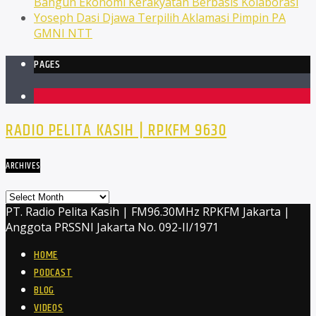
Bangun Ekonomi Kerakyatan Berbasis Kolaborasi
Yoseph Dasi Djawa Terpilih Aklamasi Pimpin PA
GMNI NTT
PAGES
1
RADIO PELITA KASIH | RPKFM 9630
ARCHIVES
Archives
PT. Radio Pelita Kasih | FM96.30MHz RPKFM Jakarta |
Anggota PRSSNI Jakarta No. 092-II/1971
HOME
PODCAST
BLOG
VIDEOS