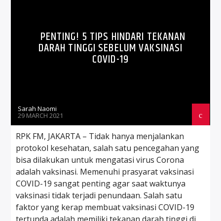
PENTING! 5 TIPS HINDARI TEKANAN
DARAH TINGGI SEBELUM VAKSINASI
COVID-19
Sarah Naomi
29 MARCH 2021
RPK FM, JAKARTA – Tidak hanya menjalankan
protokol kesehatan, salah satu pencegahan yang
bisa dilakukan untuk mengatasi virus Corona
adalah vaksinasi. Memenuhi prasyarat vaksinasi
COVID-19 sangat penting agar saat waktunya
vaksinasi tidak terjadi penundaan. Salah satu
faktor yang kerap membuat vaksinasi COVID-19
tertunda adalah memiliki tekanan darah tinggi di