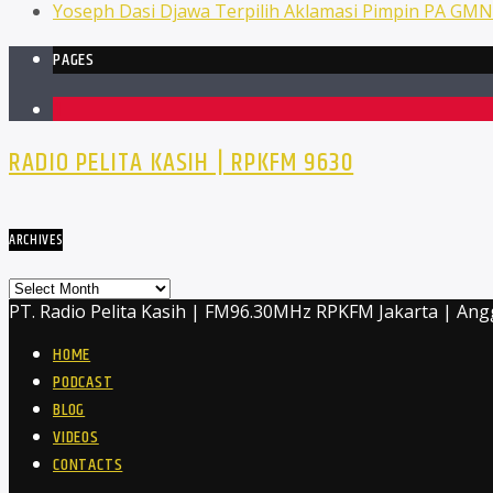
Yoseph Dasi Djawa Terpilih Aklamasi Pimpin PA GM
PAGES
1
RADIO PELITA KASIH | RPKFM 9630
ARCHIVES
Archives
PT. Radio Pelita Kasih | FM96.30MHz RPKFM Jakarta | Ang
HOME
PODCAST
BLOG
VIDEOS
CONTACTS