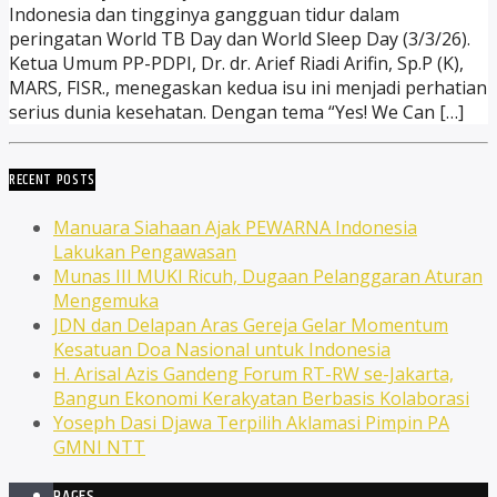
Indonesia dan tingginya gangguan tidur dalam
peringatan World TB Day dan World Sleep Day (3/3/26).
Ketua Umum PP-PDPI, Dr. dr. Arief Riadi Arifin, Sp.P (K),
MARS, FISR., menegaskan kedua isu ini menjadi perhatian
serius dunia kesehatan. Dengan tema “Yes! We Can […]
RECENT POSTS
Manuara Siahaan Ajak PEWARNA Indonesia
Lakukan Pengawasan
Munas III MUKI Ricuh, Dugaan Pelanggaran Aturan
Mengemuka
JDN dan Delapan Aras Gereja Gelar Momentum
Kesatuan Doa Nasional untuk Indonesia
H. Arisal Azis Gandeng Forum RT-RW se-Jakarta,
Bangun Ekonomi Kerakyatan Berbasis Kolaborasi
Yoseph Dasi Djawa Terpilih Aklamasi Pimpin PA
GMNI NTT
PAGES