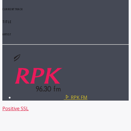
CURRENT TRACK
TITLE
ARTIST
RPK FM
Positive SSL