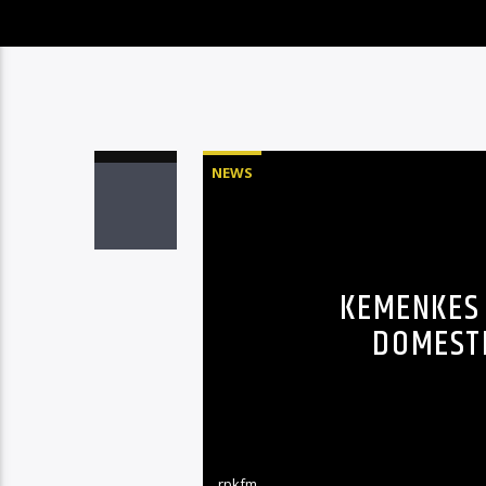
NEWS
KEMENKES
DOMESTI
rpkfm