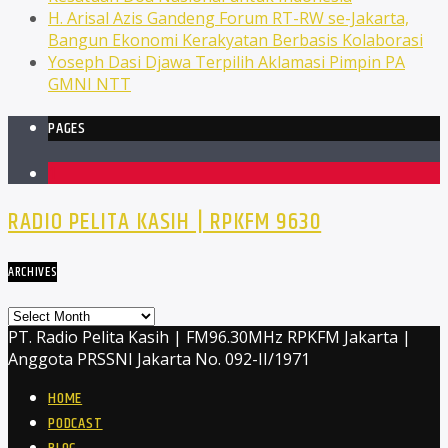
H. Arisal Azis Gandeng Forum RT-RW se-Jakarta,
Bangun Ekonomi Kerakyatan Berbasis Kolaborasi
Yoseph Dasi Djawa Terpilih Aklamasi Pimpin PA
GMNI NTT
PAGES
1
RADIO PELITA KASIH | RPKFM 9630
ARCHIVES
Archives
PT. Radio Pelita Kasih | FM96.30MHz RPKFM Jakarta |
Anggota PRSSNI Jakarta No. 092-II/1971
HOME
PODCAST