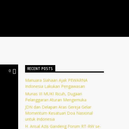
RECENT POSTS
0
Manuara Siahaan Ajak PEWARNA
Indonesia Lakukan Pengawasan
Munas III MUKI Ricuh, Dugaan
Pelanggaran Aturan Mengemuka
JDN dan Delapan Aras Gereja Gelar
Momentum Kesatuan Doa Nasional
untuk Indonesia
H. Arisal Azis Gandeng Forum RT-RW se-