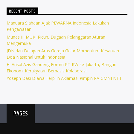
RECENT POSTS
Manuara Siahaan Ajak PEWARNA Indonesia Lakukan
Pengawasan
Munas III MUKI Ricuh, Dugaan Pelanggaran Aturan
Mengemuka
JDN dan Delapan Aras Gereja Gelar Momentum Kesatuan
Doa Nasional untuk Indonesia
H. Arisal Azis Gandeng Forum RT-RW se-Jakarta, Bangun
Ekonomi Kerakyatan Berbasis Kolaborasi
Yoseph Dasi Djawa Terpilih Aklamasi Pimpin PA GMNI NTT
PAGES