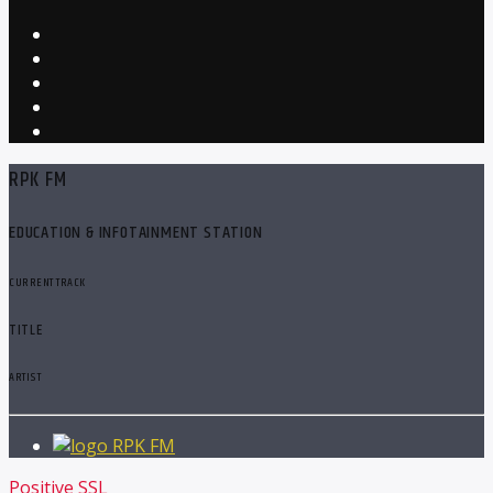
RPK FM
EDUCATION & INFOTAINMENT STATION
CURRENT TRACK
TITLE
ARTIST
RPK FM
Positive SSL