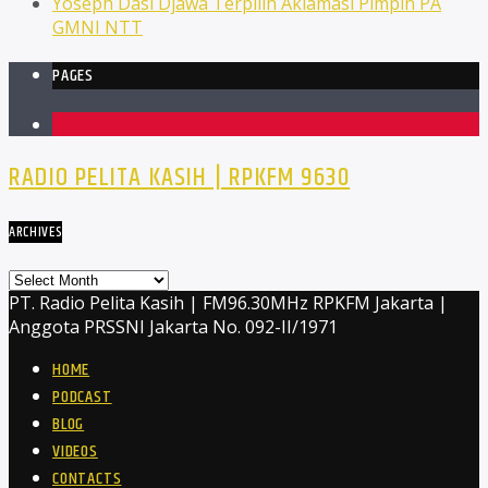
Yoseph Dasi Djawa Terpilih Aklamasi Pimpin PA
GMNI NTT
PAGES
1
RADIO PELITA KASIH | RPKFM 9630
ARCHIVES
Archives
PT. Radio Pelita Kasih | FM96.30MHz RPKFM Jakarta |
Anggota PRSSNI Jakarta No. 092-II/1971
HOME
PODCAST
BLOG
VIDEOS
CONTACTS