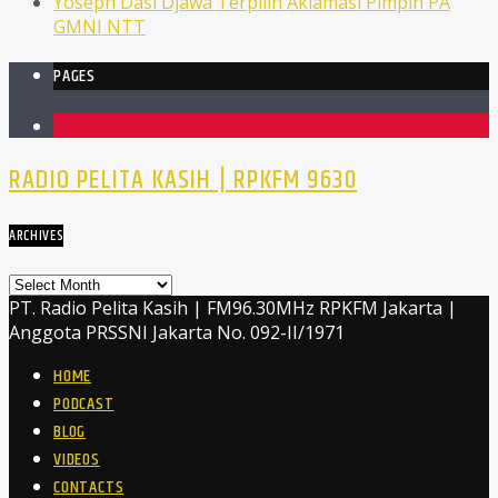
Yoseph Dasi Djawa Terpilih Aklamasi Pimpin PA
GMNI NTT
PAGES
1
RADIO PELITA KASIH | RPKFM 9630
ARCHIVES
Archives
PT. Radio Pelita Kasih | FM96.30MHz RPKFM Jakarta |
Anggota PRSSNI Jakarta No. 092-II/1971
HOME
PODCAST
BLOG
VIDEOS
CONTACTS