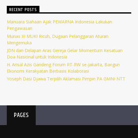
RECENT POSTS
Manuara Siahaan Ajak PEWARNA Indonesia Lakukan
Pengawasan
Munas III MUKI Ricuh, Dugaan Pelanggaran Aturan
Mengemuka
JDN dan Delapan Aras Gereja Gelar Momentum Kesatuan
Doa Nasional untuk Indonesia
H. Arisal Azis Gandeng Forum RT-RW se-Jakarta, Bangun
Ekonomi Kerakyatan Berbasis Kolaborasi
Yoseph Dasi Djawa Terpilih Aklamasi Pimpin PA GMNI NTT
PAGES