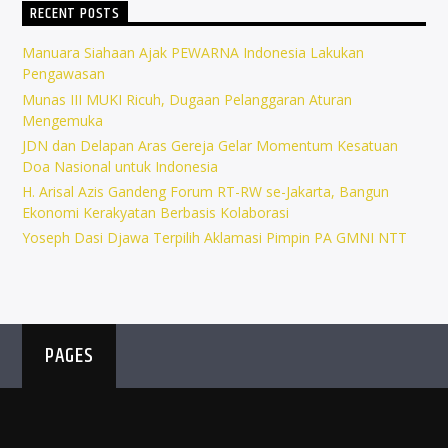
RECENT POSTS
Manuara Siahaan Ajak PEWARNA Indonesia Lakukan
Pengawasan
Munas III MUKI Ricuh, Dugaan Pelanggaran Aturan
Mengemuka
JDN dan Delapan Aras Gereja Gelar Momentum Kesatuan
Doa Nasional untuk Indonesia
H. Arisal Azis Gandeng Forum RT-RW se-Jakarta, Bangun
Ekonomi Kerakyatan Berbasis Kolaborasi
Yoseph Dasi Djawa Terpilih Aklamasi Pimpin PA GMNI NTT
PAGES