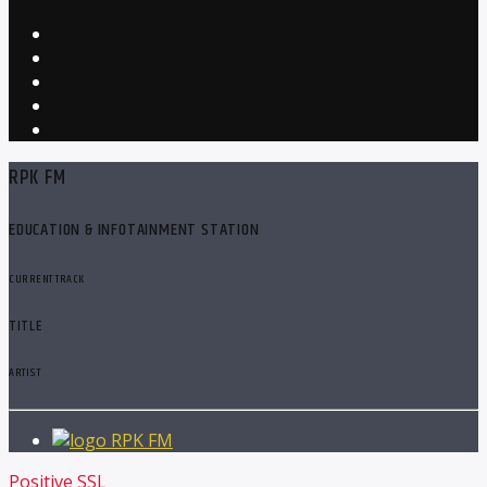
RPK FM
EDUCATION & INFOTAINMENT STATION
CURRENT TRACK
TITLE
ARTIST
RPK FM
Positive SSL