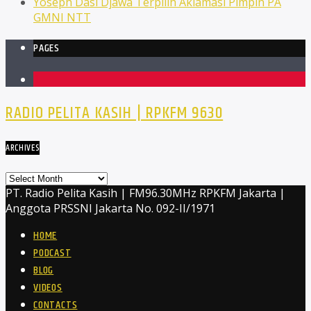
Yoseph Dasi Djawa Terpilih Aklamasi Pimpin PA
GMNI NTT
PAGES
1
RADIO PELITA KASIH | RPKFM 9630
ARCHIVES
Archives
PT. Radio Pelita Kasih | FM96.30MHz RPKFM Jakarta |
Anggota PRSSNI Jakarta No. 092-II/1971
HOME
PODCAST
BLOG
VIDEOS
CONTACTS