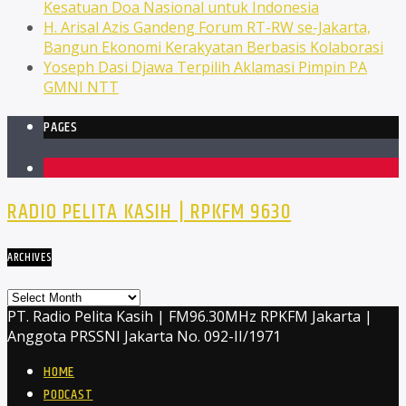
Kesatuan Doa Nasional untuk Indonesia
H. Arisal Azis Gandeng Forum RT-RW se-Jakarta,
Bangun Ekonomi Kerakyatan Berbasis Kolaborasi
Yoseph Dasi Djawa Terpilih Aklamasi Pimpin PA
GMNI NTT
PAGES
1
RADIO PELITA KASIH | RPKFM 9630
ARCHIVES
Archives
PT. Radio Pelita Kasih | FM96.30MHz RPKFM Jakarta |
Anggota PRSSNI Jakarta No. 092-II/1971
HOME
PODCAST