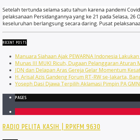
Setelah tertunda selama satu tahun karena pandemi Covid
pelaksanaan Persidangannya yang ke 21 pada Selasa, 26 O
keseluruhan berlangsung secara daring. Pusat pelaksanaan
RECENT POSTS
Manuara Siahaan Ajak PEWARNA Indonesia Lakuka
Munas III MUKI Ricuh, Dugaan Pelanggaran Atura
JDN dan Delapan Aras Gereja Gelar Momentum Kesat
H. Arisal Azis Gandeng Forum RT-RW se-Jakarta, Ba
Yoseph Dasi Djawa Terpilih Aklamasi Pimpin PA GM
PAGES
1
RADIO PELITA KASIH | RPKFM 9630