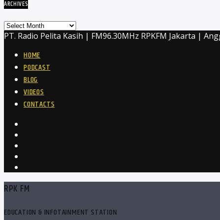
ARCHIVES
Archives
PT. Radio Pelita Kasih | FM96.30MHz RPKFM Jakarta | Ang
HOME
PODCAST
BLOG
VIDEOS
CONTACTS
RPK FM
EDUCATION & INFOTAINMENT STATION