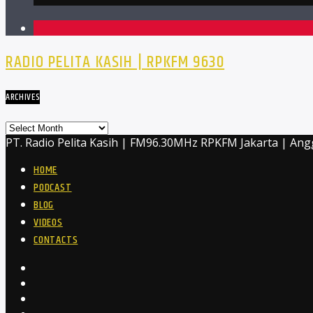
1
RADIO PELITA KASIH | RPKFM 9630
ARCHIVES
Archives
PT. Radio Pelita Kasih | FM96.30MHz RPKFM Jakarta | Ang
HOME
PODCAST
BLOG
VIDEOS
CONTACTS