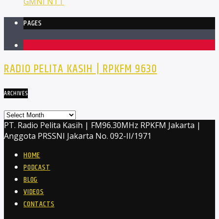
GMNI NTT
PAGES
1
RADIO PELITA KASIH | RPKFM 9630
ARCHIVES
Archives
PT. Radio Pelita Kasih | FM96.30MHz RPKFM Jakarta |
Anggota PRSSNI Jakarta No. 092-II/1971
HOME
PODCAST
BLOG
VIDEOS
CONTACTS