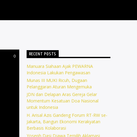
RECENT POSTS
0
Manuara Siahaan Ajak PEWARNA
Indonesia Lakukan Pengawasan
Munas III MUKI Ricuh, Dugaan
Pelanggaran Aturan Mengemuka
JDN dan Delapan Aras Gereja Gelar
Momentum Kesatuan Doa Nasional
untuk Indonesia
H. Arisal Azis Gandeng Forum RT-RW se-
Jakarta, Bangun Ekonomi Kerakyatan
Berbasis Kolaborasi
Yoseph Dasi Djawa Terpilih Aklamasi