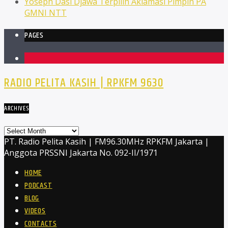
Yoseph Dasi Djawa Terpilih Aklamasi Pimpin PA
GMNI NTT
PAGES
1
RADIO PELITA KASIH | RPKFM 9630
ARCHIVES
Archives
PT. Radio Pelita Kasih | FM96.30MHz RPKFM Jakarta |
Anggota PRSSNI Jakarta No. 092-II/1971
HOME
PODCAST
BLOG
VIDEOS
CONTACTS