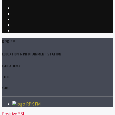
RPK FM
EDUCATION & INFOTAINMENT STATION
CURRENT TRACK
TITLE
ARTIST
RPK FM
Positive SSL