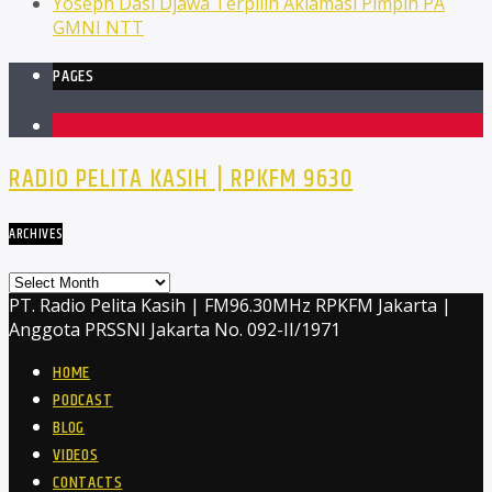
Yoseph Dasi Djawa Terpilih Aklamasi Pimpin PA
GMNI NTT
PAGES
1
RADIO PELITA KASIH | RPKFM 9630
ARCHIVES
Archives
PT. Radio Pelita Kasih | FM96.30MHz RPKFM Jakarta |
Anggota PRSSNI Jakarta No. 092-II/1971
HOME
PODCAST
BLOG
VIDEOS
CONTACTS