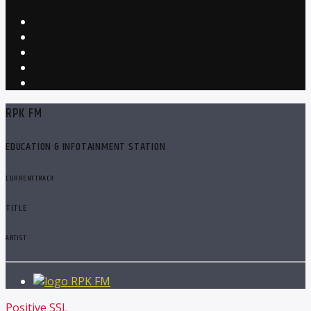
RPK FM
EDUCATION & INFOTAINMENT STATION
CURRENT TRACK
TITLE
ARTIST
RPK FM
Positive SSL