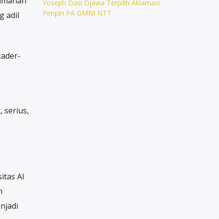
eimanan
Yoseph Dasi Djawa Terpilih Aklamasi
Pimpin PA GMNI NTT
 adil
ader-
 serius,
itas Al
n
njadi