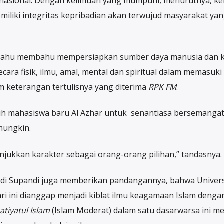
asional. Dengan keilmuan yang mumpuni, menurutnya, k
iliki integritas kepribadian akan terwujud masyarakat yang
k bahu membahu mempersiapkan sumber daya manusia dan k
ara fisik, ilmu, amal, mental dan spiritual dalam memasuki
am keterangan tertulisnya yang diterima
RPK FM
.
h mahasiswa baru Al Azhar untuk senantiasa bersemangat,
mungkin.
unjukkan karakter sebagai orang-orang pilihan,” tandasnya.
Didi Supandi juga memberikan pandangannya, bahwa Univers
ari ini dianggap menjadi kiblat ilmu keagamaan Islam denga
tiyatul Islam
(Islam Moderat) dalam satu dasarwarsa ini me