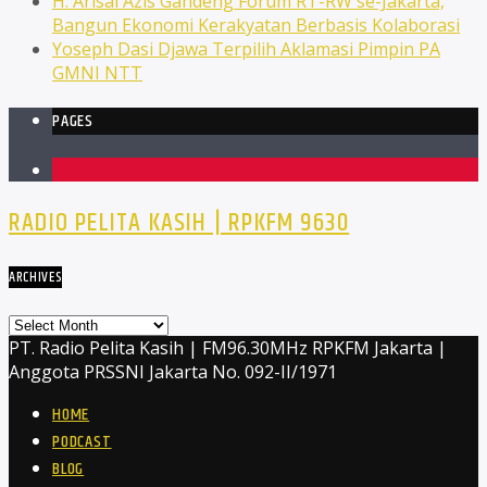
H. Arisal Azis Gandeng Forum RT-RW se-Jakarta,
Bangun Ekonomi Kerakyatan Berbasis Kolaborasi
Yoseph Dasi Djawa Terpilih Aklamasi Pimpin PA
GMNI NTT
PAGES
1
RADIO PELITA KASIH | RPKFM 9630
ARCHIVES
Archives
PT. Radio Pelita Kasih | FM96.30MHz RPKFM Jakarta |
Anggota PRSSNI Jakarta No. 092-II/1971
HOME
PODCAST
BLOG