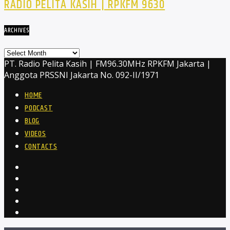
RADIO PELITA KASIH | RPKFM 9630
ARCHIVES
Archives
PT. Radio Pelita Kasih | FM96.30MHz RPKFM Jakarta |
Anggota PRSSNI Jakarta No. 092-II/1971
HOME
PODCAST
BLOG
VIDEOS
CONTACTS