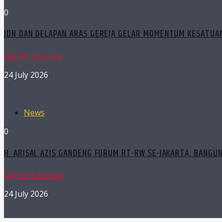
0
JDN DAN DELAPAN ARAS GEREJA GELAR MOMENTUM KESATUAN
Daniel Tanamal
24 July 2026
News
0
H. ARISAL AZIS GANDENG FORUM RT-RW SE-JAKARTA, BANGU
Daniel Tanamal
24 July 2026