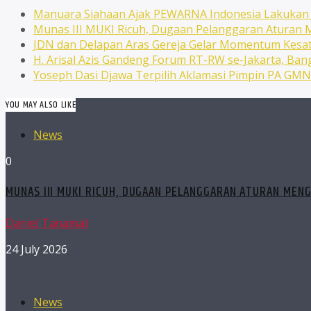
Manuara Siahaan Ajak PEWARNA Indonesia Lakuka
Munas III MUKI Ricuh, Dugaan Pelanggaran Atura
JDN dan Delapan Aras Gereja Gelar Momentum Kesat
H. Arisal Azis Gandeng Forum RT-RW se-Jakarta, Ba
Yoseph Dasi Djawa Terpilih Aklamasi Pimpin PA GM
YOU MAY ALSO LIKE
News
0
MUNAS III MUKI RICUH, DUGAAN PELANGGARAN ATURAN MEN
Daniel Tanamal
24 July 2026
News