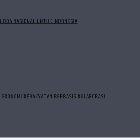
 DOA NASIONAL UNTUK INDONESIA
N EKONOMI KERAKYATAN BERBASIS KOLABORASI