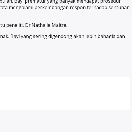
p bulan. Bayi prematur yang banyak mendapat prosedur
rnyata mengalami perkembangan respon terhadap sentuhan
 peneliti, Dr.Nathalie Maitre.
ak. Bayi yang sering digendong akan lebih bahagia dan