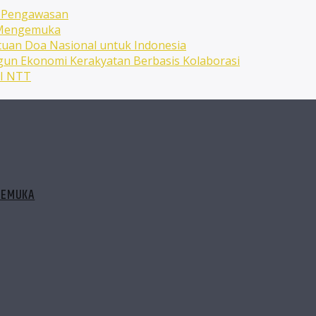
n Pengawasan
n Mengemuka
uan Doa Nasional untuk Indonesia
ngun Ekonomi Kerakyatan Berbasis Kolaborasi
NI NTT
GEMUKA