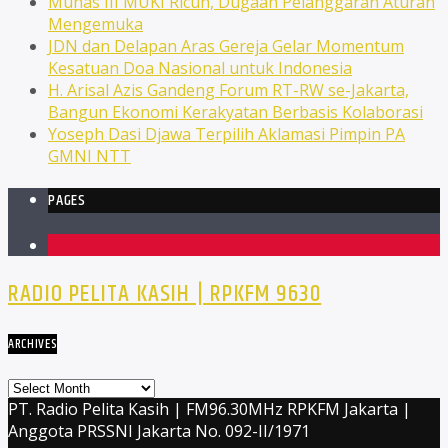
Munas III MUKI Ricuh, Dugaan Pelanggaran Aturan
Mengemuka
JDN dan Delapan Aras Gereja Gelar Momentum
Kesatuan Doa Nasional untuk Indonesia
H. Arisal Azis Gandeng Forum RT-RW se-Jakarta,
Bangun Ekonomi Kerakyatan Berbasis Kolaborasi
Yoseph Dasi Djawa Terpilih Aklamasi Pimpin PA
GMNI NTT
PAGES
1
RADIO PELITA KASIH | RPKFM 9630
ARCHIVES
Archives
PT. Radio Pelita Kasih | FM96.30MHz RPKFM Jakarta |
Anggota PRSSNI Jakarta No. 092-II/1971