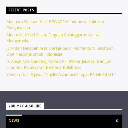
RECENT POSTS
Manuara Siahaan Ajak PEWARNA Indonesia Lakukan
Pengawasan
Munas III MUKI Ricuh, Dugaan Pelanggaran Aturan
Mengemuka
JDN dan Delapan Aras Gereja Gelar Momentum Kesatuan
Doa Nasional untuk Indonesia
H. Arisal Azis Gandeng Forum RT-RW se-Jakarta, Bangun
Ekonomi Kerakyatan Berbasis Kolaborasi
Yoseph Dasi Djawa Terpilih Aklamasi Pimpin PA GMNI NTT
YOU MAY ALSO LIKE
NEWS
0