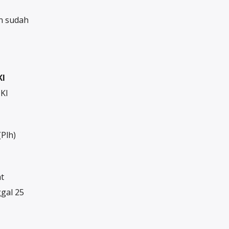
an sudah
KI
KI
Plh)
t
ggal 25