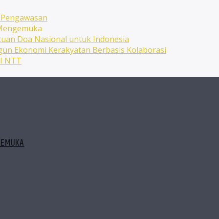
n Pengawasan
n Mengemuka
uan Doa Nasional untuk Indonesia
ngun Ekonomi Kerakyatan Berbasis Kolaborasi
NI NTT
GEMUKA