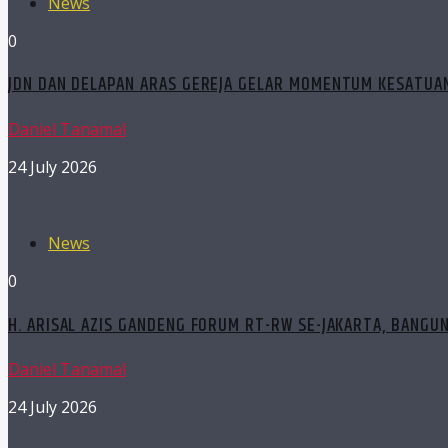
News
0
JDN DAN DELAPAN ARAS GEREJA GELAR MOMENTUM KESATUAN
Daniel Tanamal
24 July 2026
News
0
H. ARISAL AZIS GANDENG FORUM RT-RW SE-JAKARTA, BANGU
Daniel Tanamal
24 July 2026