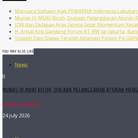
Manuara Siahaan Ajak PEWARNA Indonesia Lakuka
Munas III MUKI Ricuh, Dugaan Pelanggaran Atura
JDN dan Delapan Aras Gereja Gelar Momentum Kesat
H. Arisal Azis Gandeng Forum RT-RW se-Jakarta, Ba
Yoseph Dasi Djawa Terpilih Aklamasi Pimpin PA GM
YOU MAY ALSO LIKE
News
0
MUNAS III MUKI RICUH, DUGAAN PELANGGARAN ATURAN MEN
Daniel Tanamal
24 July 2026