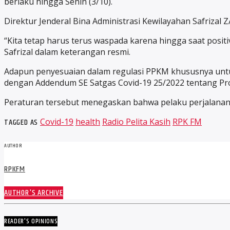
berlaku hingga Senin (3/10).
Direktur Jenderal Bina Administrasi Kewilayahan Safriza
“Kita tetap harus terus waspada karena hingga saat positi
Safrizal dalam keterangan resmi.
Adapun penyesuaian dalam regulasi PPKM khususnya untuk 
dengan Addendum SE Satgas Covid-19 25/2022 tentang Pro
Peraturan tersebut menegaskan bahwa pelaku perjalanan 
TAGGED AS
Covid-19
health
Radio Pelita Kasih
RPK FM
AUTHOR
RPKFM
AUTHOR'S ARCHIVE
READER'S OPINIONS