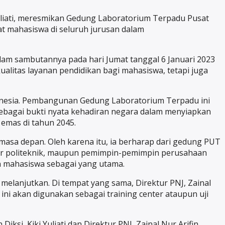
Yuliati, meresmikan Gedung Laboratorium Terpadu Pusat
at mahasiswa di seluruh jurusan dalam
alam sambutannya pada hari Jumat tanggal 6 Januari 2023
litas layanan pendidikan bagi mahasiswa, tetapi juga
ndonesia. Pembangunan Gedung Laboratorium Terpadu ini
ebagai bukti nyata kehadiran negara dalam menyiapkan
 emas di tahun 2045.
 masa depan. Oleh karena itu, ia berharap dari gedung PUT
tur politeknik, maupun pemimpin-pemimpin perusahaan
n mahasiswa sebagai yang utama.
melanjutkan. Di tempat yang sama, Direktur PNJ, Zainal
i akan digunakan sebagai training center ataupun uji
i, Kiki Yuliati dan Direktur PNJ, Zainal Nur Arifin.