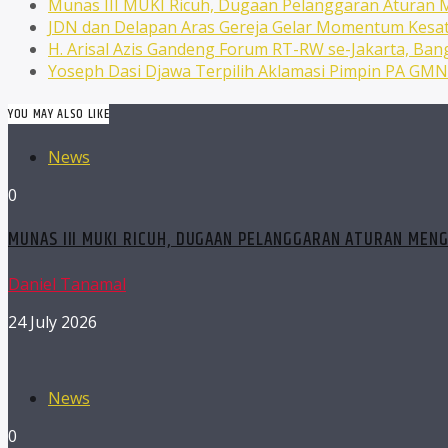
Munas III MUKI Ricuh, Dugaan Pelanggaran Atura
JDN dan Delapan Aras Gereja Gelar Momentum Kesat
H. Arisal Azis Gandeng Forum RT-RW se-Jakarta, Ba
Yoseph Dasi Djawa Terpilih Aklamasi Pimpin PA GM
YOU MAY ALSO LIKE
News
0
MUNAS III MUKI RICUH, DUGAAN PELANGGARAN ATURAN MEN
Daniel Tanamal
24 July 2026
News
0