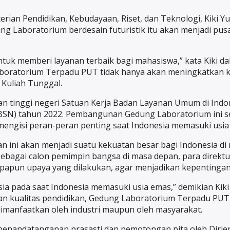
erian Pendidikan, Kebudayaan, Riset, dan Teknologi, Kiki 
ung Laboratorium berdesain futuristik itu akan menjadi pus
ntuk memberi layanan terbaik bagi mahasiswa,” kata Kiki d
oratorium Terpadu PUT tidak hanya akan meningkatkan kua
Kuliah Tunggal.
uruan tinggi negeri Satuan Kerja Badan Layanan Umum di I
SBSN) tahun 2022. Pembangunan Gedung Laboratorium ini s
mengisi peran-peran penting saat Indonesia memasuki usia
an ini akan menjadi suatu kekuatan besar bagi Indonesia di
sebagai calon pemimpin bangsa di masa depan, para direk
 apapun upaya yang dilakukan, agar menjadikan kepentinga
a pada saat Indonesia memasuki usia emas,” demikian Kiki 
 kualitas pendidikan, Gedung Laboratorium Terpadu PUT in
dimanfaatkan oleh industri maupun oleh masyarakat.
andatanganan prasasti dan pemotongan pita oleh Dirjen Diks