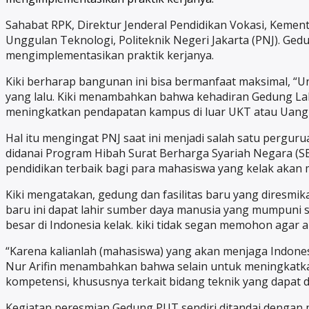
Sahabat RPK, Direktur Jenderal Pendidikan Vokasi, Kement
Unggulan Teknologi, Politeknik Negeri Jakarta (PNJ). Ged
mengimplementasikan praktik kerjanya.
Kiki berharap bangunan ini bisa bermanfaat maksimal, “U
yang lalu. Kiki menambahkan bahwa kehadiran Gedung Lab
meningkatkan pendapatan kampus di luar UKT atau Uang 
Hal itu mengingat PNJ saat ini menjadi salah satu perg
didanai Program Hibah Surat Berharga Syariah Negara (
pendidikan terbaik bagi para mahasiswa yang kelak akan 
Kiki mengatakan, gedung dan fasilitas baru yang diresmik
baru ini dapat lahir sumber daya manusia yang mumpuni 
besar di Indonesia kelak. kiki tidak segan memohon agar
“Karena kalianlah (mahasiswa) yang akan menjaga Indonesi
Nur Arifin menambahkan bahwa selain untuk meningkatkan
kompetensi, khususnya terkait bidang teknik yang dapat 
Kegiatan peresmian Gedung PUT sendiri ditandai dengan pen