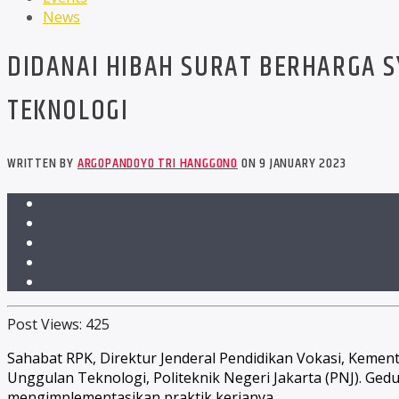
News
DIDANAI HIBAH SURAT BERHARGA 
TEKNOLOGI
WRITTEN BY
ARGOPANDOYO TRI HANGGONO
ON 9 JANUARY 2023
Post Views:
425
Sahabat RPK, Direktur Jenderal Pendidikan Vokasi, Kement
Unggulan Teknologi, Politeknik Negeri Jakarta (PNJ). Ged
mengimplementasikan praktik kerjanya.