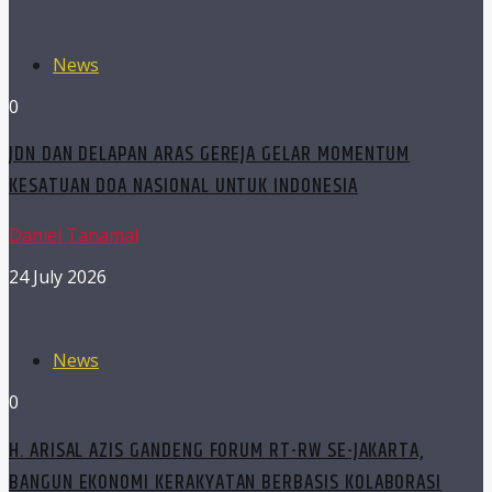
News
0
JDN DAN DELAPAN ARAS GEREJA GELAR MOMENTUM
KESATUAN DOA NASIONAL UNTUK INDONESIA
Daniel Tanamal
24 July 2026
News
0
H. ARISAL AZIS GANDENG FORUM RT-RW SE-JAKARTA,
BANGUN EKONOMI KERAKYATAN BERBASIS KOLABORASI