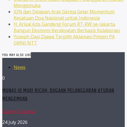
Mengemuka
JDN dan Delapan Aras Gereja Gelar Momentum
Kesatuan Doa Nasional untuk Indonesia
H. Arisal Azis Gandeng Forum RT-RW se-Jakarta,
Bangun Ekonomi Kerakyatan Berbasis Kolaborasi
Yoseph Dasi Djawa Terpilih Aklamasi Pimpin PA
GMNI NTT
YOU MAY ALSO LIKE
News
0
MUNAS III MUKI RICUH, DUGAAN PELANGGARAN ATURAN
MENGEMUKA
Daniel Tanamal
24 July 2026