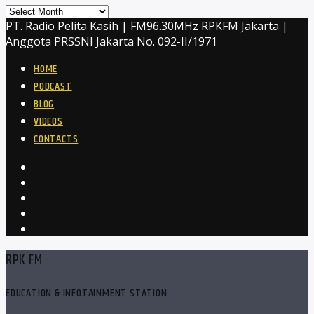
Archives
PT. Radio Pelita Kasih | FM96.30MHz RPKFM Jakarta |
Anggota PRSSNI Jakarta No. 092-II/1971
HOME
PODCAST
BLOG
VIDEOS
CONTACTS
RPK FM
EDUCATION & INFOTAINMENT STATION