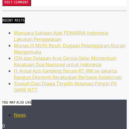
RECENT POSTS
Manuara Siahaan Ajak PEWARNA Indonesia
Lakukan Pengawasan
Munas III MUKI Ricuh, Dugaan Pelanggaran Aturan
Mengemuka
JDN dan Delapan Aras Gereja Gelar Momentum
Kesatuan Doa Nasional untuk Indonesia
H. Arisal Azis Gandeng Forum RT-RW se-Jakarta,
Bangun Ekonomi Kerakyatan Berbasis Kolaborasi
Yoseph Dasi Djawa Terpilih Aklamasi Pimpin PA
GMNI NTT
YOU MAY ALSO LIKE
News
0