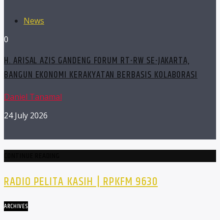
News
0
H. ARISAL AZIS GANDENG FORUM RT-RW SE-JAKARTA,
BANGUN EKONOMI KERAKYATAN BERBASIS KOLABORASI
Daniel Tanamal
24 July 2026
CONTINUE READING
RADIO PELITA KASIH | RPKFM 9630
ARCHIVES