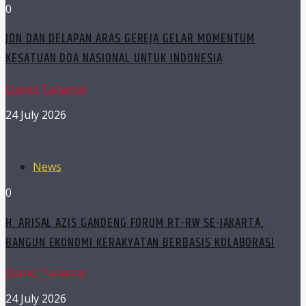
0
JDN DAN DELAPAN ARAS GEREJA GELAR MOMENTUM
KESATUAN DOA NASIONAL UNTUK INDONESIA
Daniel Tanamal
24 July 2026
News
0
H. ARISAL AZIS GANDENG FORUM RT-RW SE-JAKARTA,
BANGUN EKONOMI KERAKYATAN BERBASIS KOLABORASI
Daniel Tanamal
24 July 2026