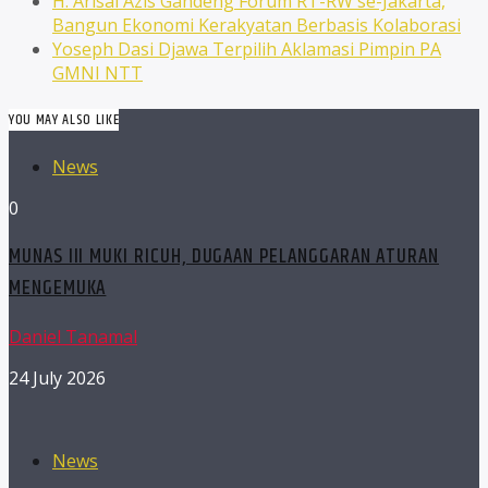
H. Arisal Azis Gandeng Forum RT-RW se-Jakarta,
Bangun Ekonomi Kerakyatan Berbasis Kolaborasi
Yoseph Dasi Djawa Terpilih Aklamasi Pimpin PA
GMNI NTT
YOU MAY ALSO LIKE
News
0
MUNAS III MUKI RICUH, DUGAAN PELANGGARAN ATURAN
MENGEMUKA
Daniel Tanamal
24 July 2026
News