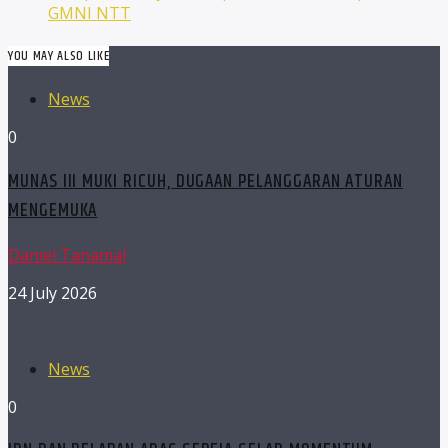
GMNI NTT
YOU MAY ALSO LIKE
News
0
MUNAS III MUKI RICUH, DUGAAN PELANGGARAN ATURAN
MENGEMUKA
Daniel Tanamal
24 July 2026
News
0