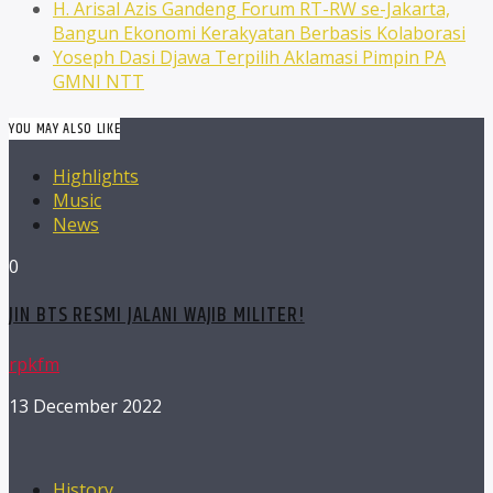
H. Arisal Azis Gandeng Forum RT-RW se-Jakarta,
Bangun Ekonomi Kerakyatan Berbasis Kolaborasi
Yoseph Dasi Djawa Terpilih Aklamasi Pimpin PA
GMNI NTT
YOU MAY ALSO LIKE
Highlights
Music
News
0
JIN BTS RESMI JALANI WAJIB MILITER!
rpkfm
13 December 2022
History