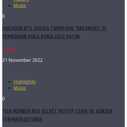
Music
0
JUNGKOOK BTS SUKSES TAMPILKAN “DREAMERS” DI
PEMBUKAAN PIALA DUNIA 2022 QATAR
rpkfm
21 November 2022
Highlights
Music
0
TIGA MEMBER RED VELVET POSITIF COVID-19, KONSER
TERPAKSA DITUNDA