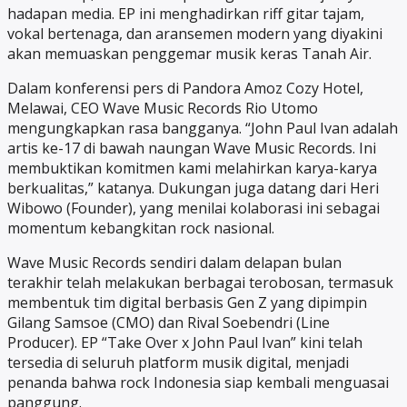
hadapan media. EP ini menghadirkan riff gitar tajam,
vokal bertenaga, dan aransemen modern yang diyakini
akan memuaskan penggemar musik keras Tanah Air.
Dalam konferensi pers di Pandora Amoz Cozy Hotel,
Melawai, CEO Wave Music Records Rio Utomo
mengungkapkan rasa bangganya. “John Paul Ivan adalah
artis ke-17 di bawah naungan Wave Music Records. Ini
membuktikan komitmen kami melahirkan karya-karya
berkualitas,” katanya. Dukungan juga datang dari Heri
Wibowo (Founder), yang menilai kolaborasi ini sebagai
momentum kebangkitan rock nasional.
Wave Music Records sendiri dalam delapan bulan
terakhir telah melakukan berbagai terobosan, termasuk
membentuk tim digital berbasis Gen Z yang dipimpin
Gilang Samsoe (CMO) dan Rival Soebendri (Line
Producer). EP “Take Over x John Paul Ivan” kini telah
tersedia di seluruh platform musik digital, menjadi
penanda bahwa rock Indonesia siap kembali menguasai
panggung.