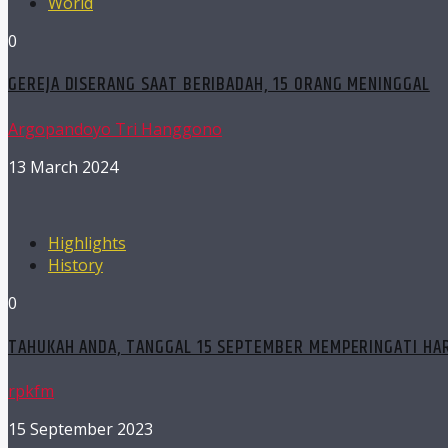
World
0
GEREJA DISERANG SAAT BERIBADAH, 15 ORANG MENINGGAL
Argopandoyo Tri Hanggono
13 March 2024
Highlights
History
0
TAHUKAH ANDA, TANGGAL 15 SEPTEMBER MEMPERINGATI HAR
rpkfm
15 September 2023