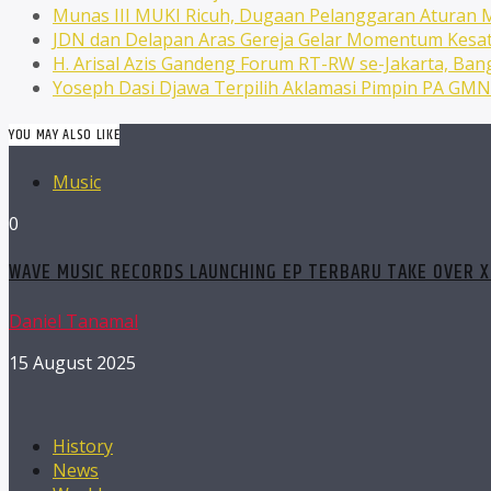
Munas III MUKI Ricuh, Dugaan Pelanggaran Atura
JDN dan Delapan Aras Gereja Gelar Momentum Kesat
H. Arisal Azis Gandeng Forum RT-RW se-Jakarta, Ba
Yoseph Dasi Djawa Terpilih Aklamasi Pimpin PA GM
YOU MAY ALSO LIKE
Music
0
WAVE MUSIC RECORDS LAUNCHING EP TERBARU TAKE OVER X 
Daniel Tanamal
15 August 2025
History
News