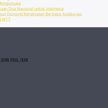
n Mengemuka
uan Doa Nasional untuk Indonesia
ngun Ekonomi Kerakyatan Berbasis Kolaborasi
NI NTT
JOHN PAUL IVAN