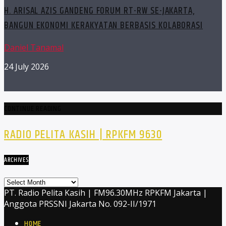
H. ARISAL AZIS GANDENG FORUM RT-RW SE-JAKARTA,
BANGUN EKONOMI KERAKYATAN BERBASIS KOLABORASI
Daniel Tanamal
24 July 2026
CONTINUE READING
RADIO PELITA KASIH | RPKFM 9630
ARCHIVES
Archives
PT. Radio Pelita Kasih | FM96.30MHz RPKFM Jakarta |
Anggota PRSSNI Jakarta No. 092-II/1971
HOME