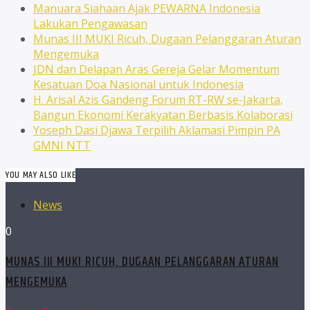
Manuara Siahaan Ajak PEWARNA Indonesia
Lakukan Pengawasan
Munas III MUKI Ricuh, Dugaan Pelanggaran Aturan
Mengemuka
JDN dan Delapan Aras Gereja Gelar Momentum
Kesatuan Doa Nasional untuk Indonesia
H. Arisal Azis Gandeng Forum RT-RW se-Jakarta,
Bangun Ekonomi Kerakyatan Berbasis Kolaborasi
Yoseph Dasi Djawa Terpilih Aklamasi Pimpin PA
GMNI NTT
YOU MAY ALSO LIKE
News
0
MUNAS III MUKI RICUH, DUGAAN PELANGGARAN ATURAN
MENGEMUKA