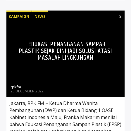
CAMPAIGN
NEWS
0
EDUKASI PENANGANAN SAMPAH
PLASTIK SEJAK DINI JADI SOLUSI ATASI
MASALAH LINGKUNGAN
rpkfm
23 DECEMBER 2022
Jakarta, RPK FM – Ketua Dharma Wanita
Pembangunan (DWP) dan Ketua Bidang 1 OASE
Kabinet Indonesia Maju, Franka Makarim menilai
bahwa Edukasi Penanganan Sampah Plastik (EPSP)