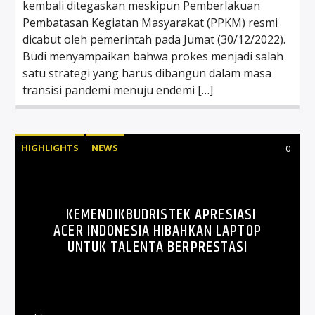
kembali ditegaskan meskipun Pemberlakuan
Pembatasan Kegiatan Masyarakat (PPKM) resmi
dicabut oleh pemerintah pada Jumat (30/12/2022).
Budi menyampaikan bahwa prokes menjadi salah
satu strategi yang harus dibangun dalam masa
transisi pandemi menuju endemi […]
HIGHLIGHTS
NEWS
0
KEMENDIKBUDRISTEK APRESIASI
ACER INDONESIA HIBAHKAN LAPTOP
UNTUK TALENTA BERPRESTASI