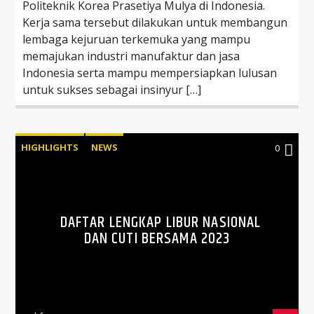
Politeknik Korea Prasetiya Mulya di Indonesia.
Kerja sama tersebut dilakukan untuk membangun
lembaga kejuruan terkemuka yang mampu
memajukan industri manufaktur dan jasa
Indonesia serta mampu mempersiapkan lulusan
untuk sukses sebagai insinyur […]
HIGHLIGHTS
NEWS
0
DAFTAR LENGKAP LIBUR NASIONAL
DAN CUTI BERSAMA 2023