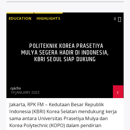
EDUCATION
HIGHLIGHTS
0
POLITEKNIK KOREA PRASETIYA
MULYA SEGERA HADIR DI INDONESIA,
KBRI SEOUL SIAP DUKUNG
rpkfm
19 JANUARY 2023
Jakarta, RPK FM – Kedutaan Besar Republik
Indonesia (KBRI) Korea Selatan mendukung kerja
sama antara Universitas Prasetiya Mulya dan
Korea Polytechnic (KOPO) dalam pendirian