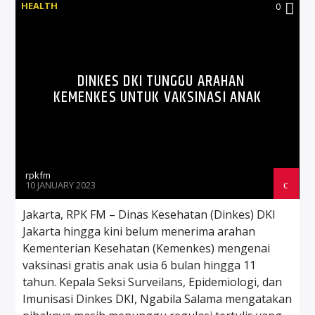
HEALTH
0
DINKES DKI TUNGGU ARAHAN
KEMENKES UNTUK VAKSINASI ANAK
rpkfm
10 JANUARY 2023
Jakarta, RPK FM – Dinas Kesehatan (Dinkes) DKI
Jakarta hingga kini belum menerima arahan
Kementerian Kesehatan (Kemenkes) mengenai
vaksinasi gratis anak usia 6 bulan hingga 11
tahun. Kepala Seksi Surveilans, Epidemiologi, dan
Imunisasi Dinkes DKI, Ngabila Salama mengatakan