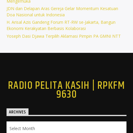
Mengemuka
JDN dan Delapan Aras Gereja Gelar Momentum Kesatuan
Doa Nasional untuk Indonesia
H. Arisal Azis Gandeng Forum RT-RW se-Jakarta, Bangun
Ekonomi Kerakyatan Berbasis Kolaborasi
Yoseph Dasi Djawa Terpilih Aklamasi Pimpin PA GMNI NTT
RADIO PELITA KASIH | RPKFM
9630
ARCHIVES
Archives