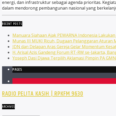
energi, dan infrastruktur sebagai agenda prioritas. Keg
dalam mendorong pembangunan nasional yang berkelanjutan
RECENT POSTS
Manuara Siahaan Ajak PEWARNA Indonesia Lakuka
Munas III MUKI Ricuh, Dugaan Pelanggaran Atura
JDN dan Delapan Aras Gereja Gelar Momentum Kesat
H. Arisal Azis Gandeng Forum RT-RW se-Jakarta, Ba
Yoseph Dasi Djawa Terpilih Aklamasi Pimpin PA GM
PAGES
1
RADIO PELITA KASIH | RPKFM 9630
ARCHIVES