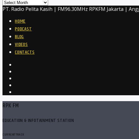
Archives
PT. Radio Pelita Kasih | FM96.30MHz RPKFM Jakarta | Ang
HOME
PODCAST
BLOG
VIDEOS
CONTACTS
RPK FM
EDUCATION & INFOTAINMENT STATION
CURRENT TRACK