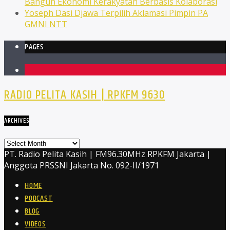
Bangun Ekonomi Kerakyatan Berbasis Kolaborasi
Yoseph Dasi Djawa Terpilih Aklamasi Pimpin PA
GMNI NTT
PAGES
1
RADIO PELITA KASIH | RPKFM 9630
ARCHIVES
Archives
PT. Radio Pelita Kasih | FM96.30MHz RPKFM Jakarta |
Anggota PRSSNI Jakarta No. 092-II/1971
HOME
PODCAST
BLOG
VIDEOS